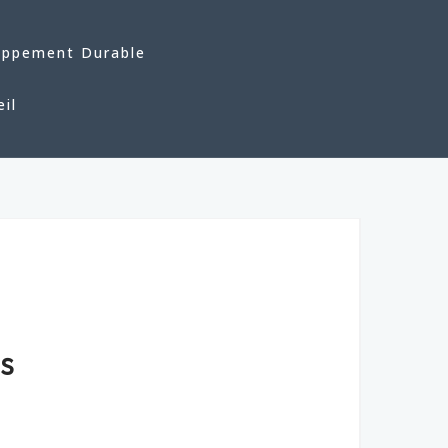
oppement Durable
eil
s