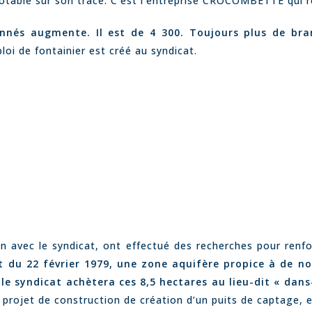
otable sur son tracé. C’est l’entreprise CROCOMBETTE qui ré
nés augmente. Il est de 4 300. Toujours plus de br
oi de fontainier est créé au syndicat.
on avec le syndicat, ont effectué des recherches pour renfo
t du 22 février 1979, une zone aquifère propice à de n
e syndicat achètera ces 8,5 hectares au lieu-dit « dans-l
projet de construction de création d’un puits de captage, 