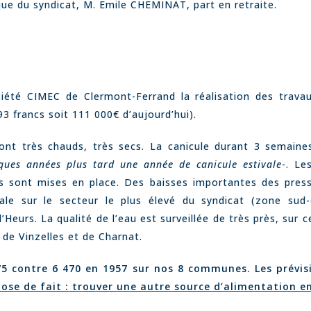
que du syndicat, M. Emile CHEMINAT, part en retraite.
ciété CIMEC de Clermont-Ferrand la réalisation des trav
 francs soit 111 000€ d’aujourd’hui).
nt très chauds, très secs. La canicule durant 3 semaines
ues années plus tard une année de canicule estivale
-. Le
ns sont mises en place. Des baisses importantes des press
ivale sur le secteur le plus élevé du syndicat (zone su
urs. La qualité de l’eau est surveillée de très près, sur c
de Vinzelles et de Charnat.
5 contre 6 470 en 1957 sur nos 8 communes. Les prévis
ose de fait : trouver une autre source d’alimentation e