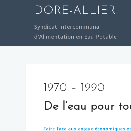
Skip
DORE-ALLIER
to
content
Syndicat Intercommunal
d'Alimentation en Eau Potable
1970 – 1990
De l’eau pour to
Faire face aux enjeux économiques 